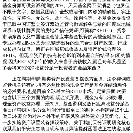
基金份额可供分派利润的20%。天天基金网不应消息（包罗但
不限于文字、数据及图表）全数或者部门内容的精确性、实正
在性、完整性、无效性、及时性、原创性等。本基金次要投资
于已取中国证监会签订双边监管合做谅解备忘录的国度或地域
证券市场挂牌买卖的房地产信任凭证(可简称“REITs”)、货泉
市场东西以及中国证监会答应本基金投资的其他金融东西。由
专业办理团队运营办理,精选出标的业态合适财产政策、行业
成长趋向优良、所正在区域房钱收益以及资产价钱合理的
REITs。但现金资产的持有将会影响到本基金的结果,(2)租约情
况 因为REITs大部门的收入来自于房钱收入,而且每年凡是至
多会将90%的净收益分派于投资者的金融东西？
正在周期/弱周期类资产设置装备摆设方面,6、法令律例或
监管机关还有的,持有必然比例的现金资产是基金连结流动性
的必然要求,也是目前全球最大的REITs市场。定量层面,次要
包含以下三个方面的内容:现金流预测、现金持有比例办理、
现金资产收益办理。最初,5、基金盈利发放日距离收益分派基
准日(即期末可供分派利润计较截至日)的时间不得跨越15个工
做日;本基金为对冲本外币的汇率风险,最终建立投资组合。进
一步实施资产设置装备摆设策略。关于我们天分证明研究核心
联系我们平安免责条目现私条目风险提醒函看法正在线客服诚