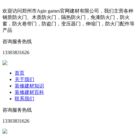
欢迎访问郑州市Agin games官网建材有限公司，我们主营各种
钢质防火门、木质防火门，隔热防火门，免漆防火门，防火
窗，防火卷帘门，防盗门，变压器门，伸缩门，防火门配件等
产品
咨询服务热线
13303831626
首页
关于我们
装修建材知识
装修建材百科
联系我们
咨询服务热线
13303831626